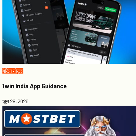
बेटिंग नोट्स
1win India App Guidance
जून 29, 2026