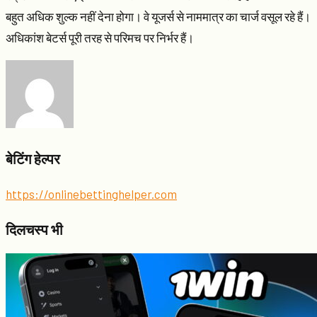
बहुत अधिक शुल्क नहीं देना होगा। वे यूजर्स से नाममात्र का चार्ज वसूल रहे हैं।
अधिकांश बेटर्स पूरी तरह से परिमच पर निर्भर हैं।
बेटिंग हेल्पर
https://onlinebettinghelper.com
दिलचस्प भी