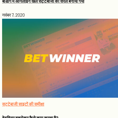
बोडोग में ऑनलाइन खेल सट्टेबाजी को सरल बनाया गया
नवंबर 7, 2020
सट्टेबाजी साइटों की समीक्षा
बेटविनर बुकमेकर कैसे काम करता है?