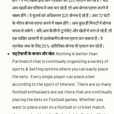
आप पहली बार परिमच में जमा कर रहे हैं, तो आप बोनस प्राप्त करने में
सक्षम होंगे। वे यूजर्स को अधिकतम $25 बोनस दे रहे हैं। आप 72 घंटों
के भीतर बोनस प्राप्त करने में सक्षम होंगे। आप कुछ ही मिनटों में बोनस
वापस ले सकेंगे। यदि आप कैसीनो टूर्नामेंट और खेलों में भाग ले रहे हैं, तो
एक व्यक्ति आसानी से उल्लेखनीय बोनस प्राप्त कर सकता है। वे
प्रत्येक जमा के लिए 25% अतिरिक्त बोनस भी प्रदान कर रहे हैं।
सट्टेबाजी के बाजार और खेल
. Nothing is better than
Parimatch that is continually organizing a variety of
sports & betting options where you can easily place
the bets. Every single player can place a bet
according to the sport of interest. There are so many
football enthusiasts are out there that are continually
placing the bets on Football games. Whether you
want to place a bet on a football or cricket match,