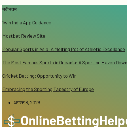
नवीनतम
1win India App Guidance
Mostbet Review Site
Popular Sports in Asia: A Melting Pot of Athletic Excellence
The Most Famous Sports in Oceania: A Sporting Haven Dow
Cricket Betting: Opportunity to Win
Embracing the Sporting Tapestry of Europe
अगस्त 8, 2026